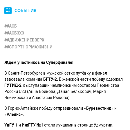
СОБЫТИЯ
##АСБ
##АСБ3X3
##ДВИЖЕНИЕВВЕРХ
##СПОРТНОРМАЖИЗНИ
Ждём участников на Суперфинале!
В Санкт-Петербурге в мужской сетке путёвку в финал
завоевала команда
БГТУ-2.
В женской части победу одержал
ГУТИД-2
, выступавший чемпионским составом Первенства
России U23
(Анна Бойкова, Даная Белькович, Мария
Яцемирская и Анастасия Рыкова).
В Горно-Алтайске победу отпраздновали
«Буревестник»
и
«Альянс»
.
УдГУ-1
и
ИжГТУ №1
стали лучшими в столице Удмуртии.