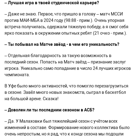
–
Лучшая игра в твоей студенческой карьере?
– Даже не знаю. Первое, что пришло в голову – матч МССИ
против МАИ-МБА в 2024 году (98:88 - прим.). Очень упорная
встреча получилась, одержали тяжелую победу, а я смог себя
ярко показать в окружении опытных ребят (21 очко - прим.).
–
Ты побывал на Матче звёзд - в чем его уникальность?
– Отдельная благодарность за такую возможность в
последний сезон. Попасть на Матч звёзд – признание заслуг
игрока. Уникально само попадание в число 24 лучших игроков
чемпионата.
В Уфе было много активностей, что помогло перезагрузиться
в сезоне. Завёл много новых знакомств, сыграл в баскетбол
на большой арене. Сказка!
– Доволен ли ты последним сезоном в АСБ?
– Да. У Малаховки был тяжелейший сезон с учётом всех
изменений в составе. Формирование нового коллектива было
очень непростым, но я рад, что к концу сезона мы подошли