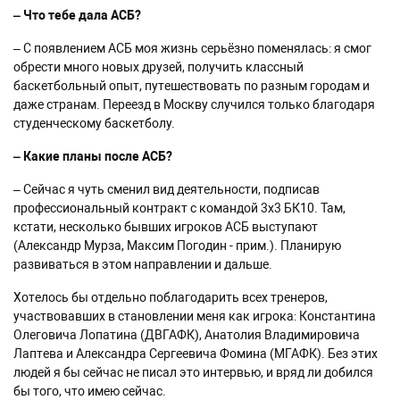
–
Что тебе дала АСБ?
– С появлением АСБ моя жизнь серьёзно поменялась: я смог
обрести много новых друзей, получить классный
баскетбольный опыт, путешествовать по разным городам и
даже странам. Переезд в Москву случился только благодаря
студенческому баскетболу.
–
Какие планы после АСБ?
– Сейчас я чуть сменил вид деятельности, подписав
профессиональный контракт с командой 3x3 БК10. Там,
кстати, несколько бывших игроков АСБ выступают
(Александр Мурза, Максим Погодин - прим.). Планирую
развиваться в этом направлении и дальше.
Хотелось бы отдельно поблагодарить всех тренеров,
участвовавших в становлении меня как игрока: Константина
Олеговича Лопатина (ДВГАФК), Анатолия Владимировича
Лаптева и Александра Сергеевича Фомина (МГАФК). Без этих
людей я бы сейчас не писал это интервью, и вряд ли добился
бы того, что имею сейчас.