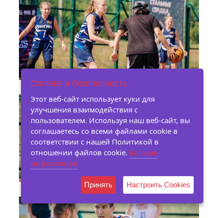
Cookies и безопасность
Этот веб-сайт использует куки для
улучшения взаимодействия с
пользователем. Используя наш веб-сайт, вы
соглашаетесь со всеми файлами cookie в
соответствии с нашей Политикой в ​​
отношении файлов cookie.
Больше
информации
Принять
Настроить Cookies